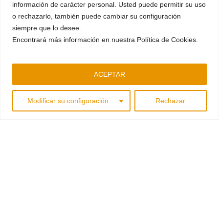
información de carácter personal. Usted puede permitir su uso
o rechazarlo, también puede cambiar su configuración
Navigate to the next sec
siempre que lo desee.
Encontrará más información en nuestra Política de Cookies.
ACEPTAR
A connection to the
Modificar su configuración
Rechazar
land that
makes you
vibrate